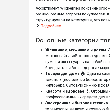
Ассортимент Wildberries поистине огро
разнообразные запросы покупателей. К
структурирован по категориям, что поз
💡
Подробнее...
Основные категории то
Женщинам, мужчинам и детям
. 
можно найти всё: от повседневной
сумок и аксессуаров на любой сез
бренды, так и более дорогие марк
Товары для дома 🏠
. Одна из с
текстиль (постельное белье, шторы
интерьера, бытовую химию и хозя
Красота и здоровье 💄
. Огромны
профессиональных средств для во
Электроника и бытовая техника
.
телевизоры, мелкую и крупную бы