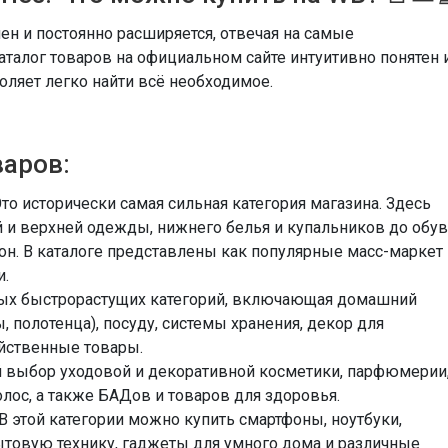
мен и постоянно расширяется, отвечая на самые
аталог товаров на официальном сайте интуитивно понятен 
воляет легко найти всё необходимое.
варов:
Это исторически самая сильная категория магазина. Здесь
 и верхней одежды, нижнего белья и купальников до обув
он. В каталоге представлены как популярные масс-маркет
и.
амых быстрорастущих категорий, включающая домашний
, полотенца), посуду, системы хранения, декор для
йственные товары.
й выбор уходовой и декоративной косметики, парфюмерии
лос, а также БАДов и товаров для здоровья.
 В этой категории можно купить смартфоны, ноутбуки,
товую технику, гаджеты для умного дома и различные