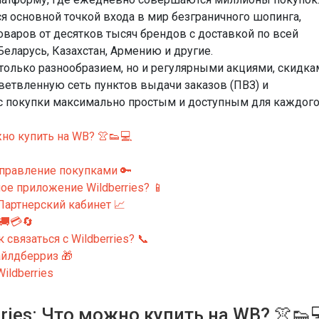
я основной точкой входа в мир безграничного шопинга,
оваров от десятков тысяч брендов с доставкой по всей
Беларусь, Казахстан, Армению и другие.
только разнообразием, но и регулярными акциями, скидка
зветвленную сеть пунктов выдачи заказов (ПВЗ) и
с покупки максимально простым и доступным для каждого
жно купить на WB? 👚👟💻
 управление покупками 🔑
ое приложение Wildberries? 📱
 Партнерский кабинет 📈
🚚💳🔄
связаться с Wildberries? 📞
айлдберриз 🎁
ildberries
ries: Что можно купить на WB? 👚👟