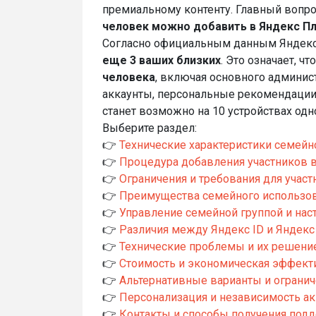
премиальному контенту. Главный вопр
человек можно добавить в Яндекс П
Согласно официальным данным Яндек
еще 3 ваших близких
. Это означает, чт
человека
, включая основного админис
аккаунты, персональные рекомендации
станет возможно на 10 устройствах од
Выберите раздел:
👉
Технические характеристики семейн
👉
Процедура добавления участников 
👉
Ограничения и требования для участ
👉
Преимущества семейного использов
👉
Управление семейной группой и наст
👉
Различия между Яндекс ID и Яндекс
👉
Технические проблемы и их решение
👉
Стоимость и экономическая эффекти
👉
Альтернативные варианты и огранич
👉
Персонализация и независимость ак
👉
Контакты и способы получения под