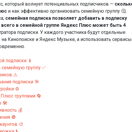
ос, который волнует потенциальных подписчиков —
скольк
люс
и как эффективно организовать семейную группу 🤔
са,
семейная подписка позволяет добавить в подписку
о
всего в семейной группе Яндекс Плюс может быть 4
тратора подписки. У каждого участника будут отдельные
 на Кинопоиске и Яндекс Музыке, а использовать сервисы
новременно.
ой подписки 📱
в семейную группу ✅
ников ⚠️
ания подписки 🎯
ройки ⚙️
 Плюс группами 🔄
 🛠️
вность 💰
ения 🚫
каунтов 🎨
держки 📞