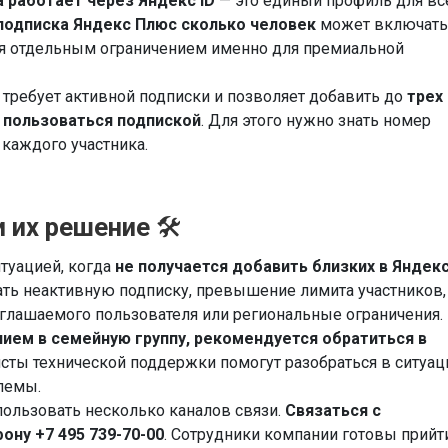
 работает через Яндекс ID
— это единый профиль для вс
подписка Яндекс Плюс сколько человек
может включать
тся отдельным ограничением именно для премиальной
требует активной подписки и позволяет добавить до
трех
 пользоваться подпиской
. Для этого нужно знать номер
 каждого участника.
 их решение
🛠️
итуацией, когда
не получается добавить близких в Яндек
ть неактивную подписку, превышение лимита участников,
глашаемого пользователя или региональные ограничения.
ием в семейную группу, рекомендуется обратиться в
исты технической поддержки помогут разобраться в ситуац
лемы.
ользовать несколько каналов связи.
Связаться с
ну +7 495 739-70-00
. Сотрудники компании готовы прийт