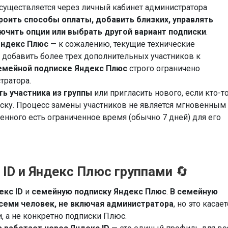
существляется через личный кабинет администратора
роить способы оплаты, добавить близких, управлять
чить опции или выбрать другой вариант подписки
.
Яндекс Плюс
— к сожалению, текущие технические
добавить более трех дополнительных участников к
емейной подписке Яндекс Плюс
строго ограничено
тратора.
ь участника из группы
или пригласить нового, если кто-т
ску. Процесс замены участников не является мгновенным
нного есть ограниченное время (обычно 7 дней) для его
ID и Яндекс Плюс группами
🔄
екс ID
и
семейную подписку Яндекс Плюс
.
В семейную
 семи человек, не включая администратора
, но это касает
, а не конкретно подписки Плюс.